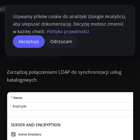
Używamy plików cookie do analityki (Google Analytics),
aby ulepszać dokumentację. Decyzję możesz zmienić
Strona główna
Konsola Proget
Przewodnik Administratora
Ustawie
w każdej chwili.
Polityka prywatności
LDAP
Akceptuję
Odrzucam
Przyciemnij
Drukuj
Zaktualizowano:
24 cze 2025
Zarządzaj połączeniami LDAP do synchronizacji usług
katalogowych.