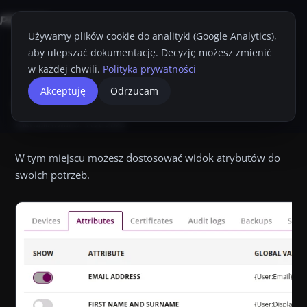
Używamy plików cookie do analityki (Google Analytics),
aby ulepszać dokumentację. Decyzję możesz zmienić
Strona główna
Konsola Proget
Przewodnik Administratora
Moja Kar
w każdej chwili.
Polityka prywatności
Atrybuty.
Atrybuty
Akceptuję
Odrzucam
Przyciemnij
Drukuj
Atrybuty W tym miejscu możesz dostosować widok atrybutów d
Zaktualizowano:
3 cze 2026
W tym miejscu możesz dostosować widok atrybutów do
swoich potrzeb.