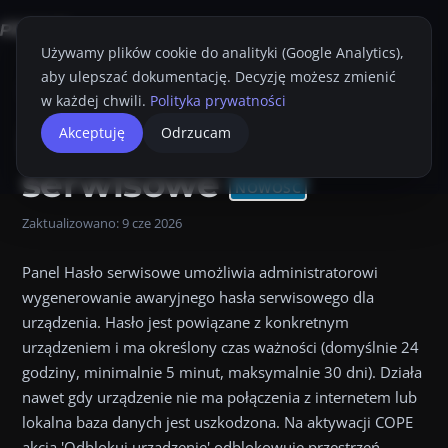
Używamy plików cookie do analityki (Google Analytics),
aby ulepszać dokumentację. Decyzję możesz zmienić
Strona główna
Konsola Proget
Przewodnik Administratora
Urządze
w każdej chwili.
Polityka prywatności
Hasło
Akceptuję
Odrzucam
Przyciemnij
Drukuj
serwisowe
NOWOŚĆ
Zaktualizowano:
9 cze 2026
Panel Hasło serwisowe umożliwia administratorowi
wygenerowanie awaryjnego hasła serwisowego dla
urządzenia. Hasło jest powiązane z konkretnym
urządzeniem i ma określony czas ważności (domyślnie 24
godziny, minimalnie 5 minut, maksymalnie 30 dni). Działa
nawet gdy urządzenie nie ma połączenia z internetem lub
lokalna baza danych jest uszkodzona. Na aktywacji COPE
akcja 'Odblokuj urządzenie' odblokowuje przestrzeń