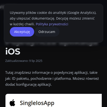
Używamy plików cookie do analityki (Google Analytics),
aby ulepszać dokumentację. Decyzję możesz zmienić
Strona główna
Konsola Proget
Przewodnik Administratora
Aplikacj
w każdej chwili.
Polityka prywatności
Akceptuję
Odrzucam
Przyciemnij
Drukuj
Pojedyncza aplikacja
iOS
Zaktualizowano:
9 lip 2025
Tutaj znajdziesz informacje o pojedynczej aplikacji, takie
jak: ID pakietu, pochodzenie i platforma. Możesz również
dodać konfigurację aplikacji.