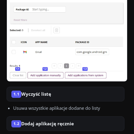
Wyczyść listę
1.1
Usuwa wszystkie aplikacje dodane do listy
Dodaj aplikację ręcznie
1.2