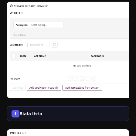
Biała lista
1