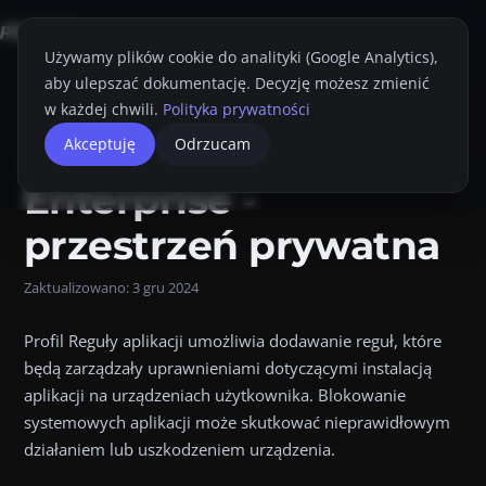
Używamy plików cookie do analityki (Google Analytics),
aby ulepszać dokumentację. Decyzję możesz zmienić
Strona główna
Konsola Proget
Przewodnik Administratora
Profile
R
w każdej chwili.
Polityka prywatności
Android
Akceptuję
Odrzucam
Przyciemnij
Drukuj
Enterprise -
przestrzeń prywatna
Zaktualizowano:
3 gru 2024
Profil Reguły aplikacji umożliwia dodawanie reguł, które
będą zarządzały uprawnieniami dotyczącymi instalacją
aplikacji na urządzeniach użytkownika. Blokowanie
systemowych aplikacji może skutkować nieprawidłowym
działaniem lub uszkodzeniem urządzenia.