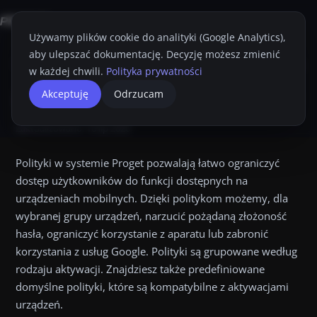
Używamy plików cookie do analityki (Google Analytics),
aby ulepszać dokumentację. Decyzję możesz zmienić
Strona główna
Konsola Proget
Przewodnik Administratora
Polityki
w każdej chwili.
Polityka prywatności
Polityki.
Polityki
Akceptuję
Odrzucam
Drukuj
Polityki w systemie Proget pozwalają łatwo ograniczyć dostę
Zaktualizowano:
16 lip 2026
Linki na tej stronie:
Android Enterprise Device Owner Zasady h
Polityki w systemie Proget pozwalają łatwo ograniczyć
dostęp użytkowników do funkcji dostępnych na
urządzeniach mobilnych. Dzięki politykom możemy, dla
wybranej grupy urządzeń, narzucić pożądaną złożoność
hasła, ograniczyć korzystanie z aparatu lub zabronić
korzystania z usług Google. Polityki są grupowane według
rodzaju aktywacji. Znajdziesz także predefiniowane
domyślne polityki, które są kompatybilne z aktywacjami
urządzeń.