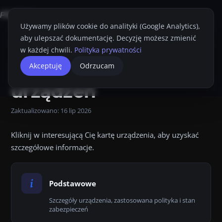
Używamy plików cookie do analityki (Google Analytics),
aby ulepszać dokumentację. Decyzję możesz zmienić
Strona główna
Konsola Proget
Przewodnik Administratora
Urządze
w każdej chwili.
Polityka prywatności
Zakładki urządzeń.
Zakładki
Akceptuję
Odrzucam
Drukuj
Kliknij w interesującą Cię kartę urządzenia, aby uzyskać szcz
urządzeń
Linki na tej stronie:
Podstawowe Szczegóły urządzenia, zasto
Zaktualizowano:
16 lip 2026
Kliknij w interesującą Cię kartę urządzenia, aby uzyskać
szczegółowe informacje.
Podstawowe
Szczegóły urządzenia, zastosowana polityka i stan
zabezpieczeń