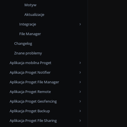
L2TP
Motyw
Custom SSL
Aktualizacje
Integracje
File Manager
Android Enterprise
Changelog
Android zero-touch
Znane problemy
Apple Business Manager
Aplikacja mobilna Proget
Apple Push Notification Service
Aplikacja Proget Notifier
Changelog
Apps and Books
Aplikacja Proget File Manager
Znane problemy
Changelog
Microsoft Entra ID Applications
Aplikacja Proget Remote
Changelog
Samsung KME
Aplikacja Proget Geofencing
Changelog
Aplikacja Proget Backup
Changelog
Aplikacja Proget File Sharing
Changelog