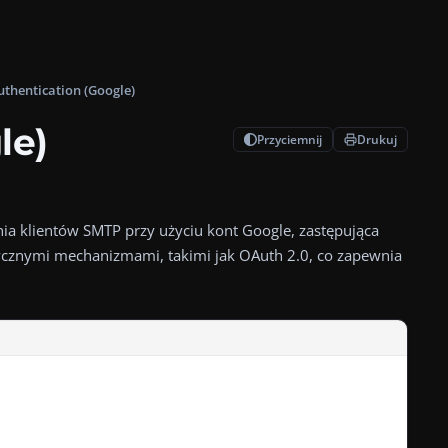
thentication (Google)
le)
Przyciemnij
Drukuj
a klientów SMTP przy użyciu kont Google, zastępująca tradycyj
a klientów SMTP przy użyciu kont Google, zastępująca
tycznymi mechanizmami, takimi jak OAuth 2.0, co zapewnia