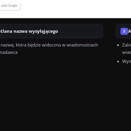
tlana nazwa wysyłąjącego
A
2
nazwę, która będzie widoczna w wiadomościach
Zalo
 nadawca
wiad
Wym