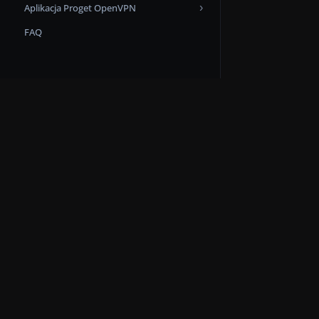
Aplikacja Proget OpenVPN
Changelog
FAQ
Changelog
Zasoby
Mapa serwisu
Aplikacje
FAQ
Baza wiedzy
Webinary
Pobierz dokum