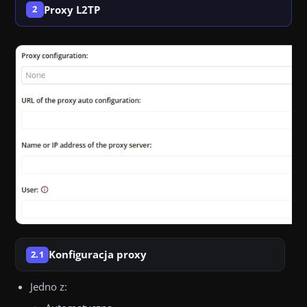
Proxy L2TP
2
Konfiguracja proxy
2.1
Jedno z: