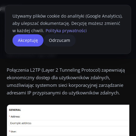
Używamy plików cookie do analityki (Google Analytics),
aby ulepszać dokumentację. Decyzję możesz zmienić
Strona główna
Konsola Proget
Przewodnik Administratora
Profile
V
w każdej chwili.
Polityka prywatności
L2TP
Akceptuję
Odrzucam
Przyciemnij
Drukuj
Zaktualizowano:
3 gru 2024
Połączenia L2TP (Layer 2 Tunneling Protocol) zapewniają
ekonomiczny dostęp dla użytkowników zdalnych,
umożliwiając systemom sieci korporacyjnej zarządzanie
adresami IP przypisanymi do użytkowników zdalnych.