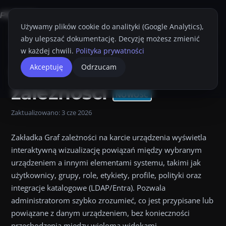
Używamy plików cookie do analityki (Google Analytics),
aby ulepszać dokumentację. Decyzję możesz zmienić
Strona główna
Konsola Proget
Przewodnik Administratora
Urządze
w każdej chwili.
Polityka prywatności
Graf
Akceptuję
Odrzucam
Przyciemnij
Drukuj
zależności
NOWOŚĆ
Zaktualizowano:
3 cze 2026
Zakładka Graf zależności na karcie urządzenia wyświetla
interaktywną wizualizację powiązań między wybranym
urządzeniem a innymi elementami systemu, takimi jak
użytkownicy, grupy, role, etykiety, profile, polityki oraz
integracje katalogowe (LDAP/Entra). Pozwala
administratorom szybko zrozumieć, co jest przypisane lub
powiązane z danym urządzeniem, bez konieczności
przechodzenia między wieloma widokami.