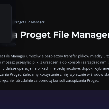
Aplikacja Proget File Manager
et File Manager.
acja Proget File Manage
get File Manager umożliwia bezpieczny transfer plików między ur
:
16 lip 2026
ronie:
Changelog
.
get File Manager umożliwia bezpieczny transfer plików między ur
ji możesz przesyłać pliki z urządzenia do konsoli i zarządzać nim
niu dalsze operacje na plikach nie będą możliwe, dopóki wybrane p
ązania Proget. Zalecamy korzystanie z niej wyłącznie w środowis
 ręcznie lub zdalnie za pomocą konsoli zarządzania Proget.