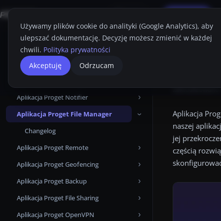
Aplikacje
FAQ
Support
Free Trial
Szukaj
PL
Używamy plików cookie do analityki (Google Analytics), aby
ulepszać dokumentację. Decyzję możesz zmienić w każdej
Strona główna
Strona główna
chwili.
Polityka prywatności
Aplikacja Prog
Konsola Proget
Aplik
Akceptuję
Odrzucam
Aplikacja mobilna Proget
Przewodnik Administratora
Aplikacja Pro
Zaktualizowano
Aplikacja Proget Notifier
Changelog
Changelog
Logowanie
Linki na tej st
Aplikacja Pro
Aplikacja Proget File Manager
Znane problemy
Znane problemy
Changelog
Pulpit
naszej aplikac
Changelog
Moja Karta
jej przekrocze
Aplikacja Proget Remote
Użytkownicy
Urządzenia
częścią rozwi
skonfigurować
Aplikacja Proget Geofencing
Changelog
Aktywacje
Atrybuty
Dodawanie użytkownika z
Microsoft Entra ID
Aplikacja Proget Backup
Changelog
Urządzenia
Certyfikaty
Ręczna
Dodawanie użytkownika z LDAP
Aplikacja Proget File Sharing
Changelog
Grupy
Logi Audytowe
Automatyczna
Aktywacje
Dodawanie użytkownika
Aplikacja Proget OpenVPN
Changelog
Aplikacje
Kopie Zapasowe
Szablony
Zakładki urządzeń
Priorytety grup
Android Enterprise
lokalnego