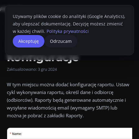
Używamy plików cookie do analityki (Google Analytics),
aby ulepszać dokumentację. Decyzję możesz zmienić
Strona główna
Konsola Proget
Przewodnik Administratora
Raporty
w każdej chwili.
Polityka prywatności
Dodaj
Akceptuję
Odrzucam
Przyciemnij
Drukuj
konfiguracje
Zaktualizowano:
3 gru 2024
W tym miejscu można dodać konfigurację raportu. Ustaw
cykl wykonywania raportu, określ dane i odbiorcę
(odbiorców). Raporty będą generowane automatycznie i
wysyłane wiadomością email (wymagany SMTP) lub
można je pobrać z zakładki Raporty.