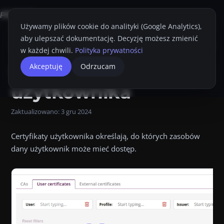
Używamy plików cookie do analityki (Google Analytics),
aby ulepszać dokumentację. Decyzję możesz zmienić
Strona główna
Konsola Proget
Przewodnik Administratora
Ustawie
w każdej chwili.
Polityka prywatności
Certyfikaty użytkownika.
Certyfikaty
Akceptuję
Odrzucam
Przyciemnij
Drukuj
Certyfikaty użytkownika Certyfikaty użytkownika określają, 
użytkownika
Zaktualizowano:
3 gru 2024
Certyfikaty użytkownika określają, do których zasobów
dany użytkownik może mieć dostęp.