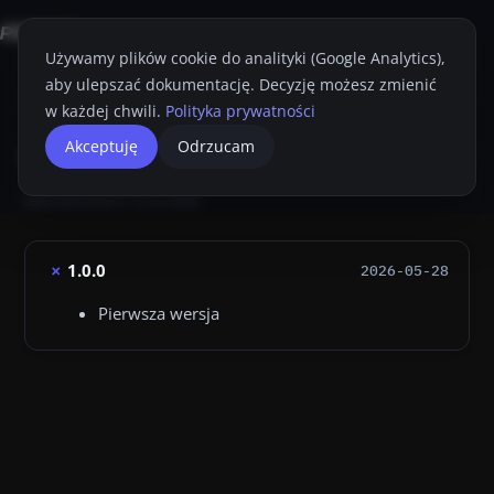
Używamy plików cookie do analityki (Google Analytics),
aby ulepszać dokumentację. Decyzję możesz zmienić
Strona główna
Aplikacja Proget Notifier
Changelog
w każdej chwili.
Polityka prywatności
Changelog.
Changelog
Akceptuję
Odrzucam
Drukuj
Changelog 1.0.0 2026-05-28 Pierwsza wersja
Zaktualizowano:
8 cze 2026
1.0.0
2026-05-28
Pierwsza wersja