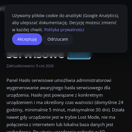
Używamy plików cookie do analityki (Google Analytics),
aby ulepszać dokumentację. Decyzję możesz zmienić
Strona główna
Konsola Proget
Przewodnik Administratora
Urządze
w każdej chwili.
Polityka prywatności
Hasło
Akceptuję
Odrzucam
Przyciemnij
Drukuj
serwisowe
NOWOŚĆ
Zaktualizowano:
9 cze 2026
Panel Hasło serwisowe umożliwia administratorowi
wygenerowanie awaryjnego hasła serwisowego dla
urządzenia. Hasło jest powiązane z konkretnym
urządzeniem i ma określony czas ważności (domyślnie 24
godziny, minimalnie 5 minut, maksymalnie 30 dni). Działa
nawet gdy urządzenie jest w trybie Lost Mode, nie ma
połączenia z internetem lub lokalna baza danych jest
uszkodzona. Po użyciu urządzenie wchodzi w 60-