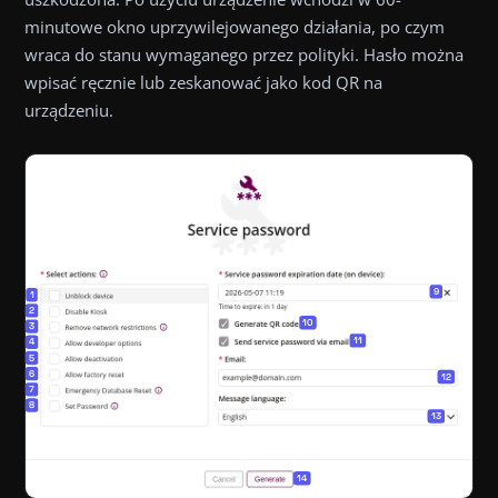
minutowe okno uprzywilejowanego działania, po czym
wraca do stanu wymaganego przez polityki. Hasło można
wpisać ręcznie lub zeskanować jako kod QR na
urządzeniu.