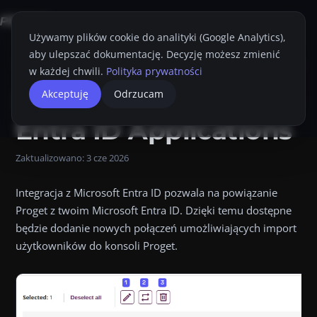
Używamy plików cookie do analityki (Google Analytics),
aby ulepszać dokumentację. Decyzję możesz zmienić
Strona główna
Konsola Proget
Przewodnik Administratora
Integracj
w każdej chwili.
Polityka prywatności
Microsoft
Akceptuję
Odrzucam
Przyciemnij
Drukuj
Entra ID Applications
Zaktualizowano:
3 cze 2026
Integracja z Microsoft Entra ID pozwala na powiązanie
Proget z twoim Microsoft Entra ID. Dzięki temu dostępne
będzie dodanie nowych połączeń umożliwiających import
użytkowników do konsoli Proget.