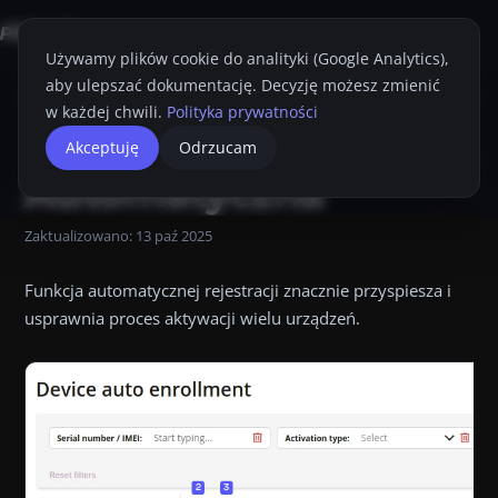
Używamy plików cookie do analityki (Google Analytics),
aby ulepszać dokumentację. Decyzję możesz zmienić
Strona główna
Konsola Proget
Przewodnik Administratora
Aktywac
w każdej chwili.
Polityka prywatności
Akceptuję
Odrzucam
Przyciemnij
Drukuj
Automatyczna
Zaktualizowano:
13 paź 2025
Funkcja automatycznej rejestracji znacznie przyspiesza i
usprawnia proces aktywacji wielu urządzeń.