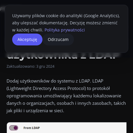
Używamy plików cookie do analityki (Google Analytics),
aby ulepszać dokumentację. Decyzję możesz zmienić
Strona główna
Konsola Proget
Przewodnik Administratora
Użytkow
w każdej chwili.
Polityka prywatności
Dodawanie
Akceptuję
Odrzucam
Przyciemnij
Drukuj
użytkownika z LDAP
Zaktualizowano:
3 gru 2024
Dodaj użytkowników do systemu z LDAP. LDAP
(Lightweight Directory Access Protocol) to protokół
oprogramowania umożliwiający każdemu lokalizowanie
danych o organizacjach, osobach i innych zasobach, takich
jak pliki i urządzenia w sieci.