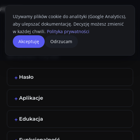
Używamy plików cookie do analityki (Google Analytics),
aby ulepszać dokumentację. Decyzję możesz zmienić
Strona główna
Konsola Proget
Przewodnik Administratora
Polityki
w każdej chwili.
Polityka prywatności
macOS
Akceptuję
Odrzucam
Drukuj
Zaktualizowano:
13 sty 2025
Hasło
Aplikacje
Edukacja
Funkcjonalność