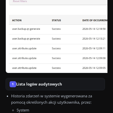
Lista logów audytowych
1
Historia zdarzeń w systemie wygenerowana za
pomocą określonych akcji użytkownika, przez:
System