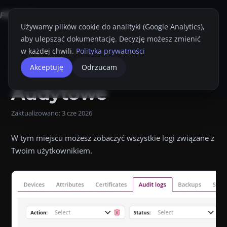
Używamy plików cookie do analityki (Google Analytics),
aby ulepszać dokumentację. Decyzję możesz zmienić
Strona główna
Konsola Proget
Przewodnik Administratora
Moja Kar
w każdej chwili.
Polityka prywatności
Logi Audytowe.
Logi
Akceptuję
Odrzucam
Przyciemnij
Drukuj
Logi Audytowe W tym miejscu możesz zobaczyć wszystkie log
Audytowe
Zaktualizowano:
3 cze 2026
W tym miejscu możesz zobaczyć wszystkie logi związane z
Twoim użytkownikiem.