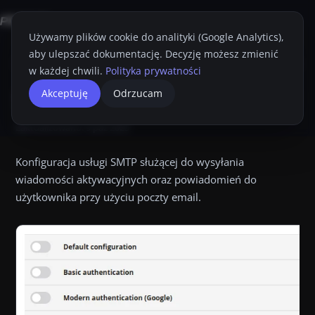
Używamy plików cookie do analityki (Google Analytics),
aby ulepszać dokumentację. Decyzję możesz zmienić
Strona główna
Konsola Proget
Przewodnik Administratora
Ustawie
w każdej chwili.
Polityka prywatności
SMTP.
SMTP
Akceptuję
Odrzucam
Przyciemnij
Drukuj
SMTP Konfiguracja usługi SMTP służącej do wysyłania wiadomo
Zaktualizowano:
9 paź 2025
Linki na tej stronie:
Domyślna konfiguracja
,
Basic authentic
Konfiguracja usługi SMTP służącej do wysyłania
wiadomości aktywacyjnych oraz powiadomień do
użytkownika przy użyciu poczty email.