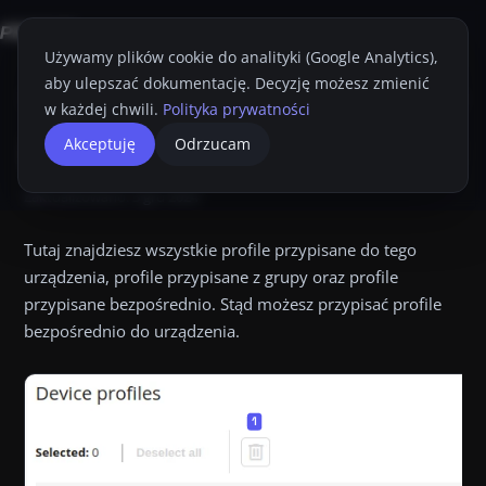
Używamy plików cookie do analityki (Google Analytics),
aby ulepszać dokumentację. Decyzję możesz zmienić
Strona główna
Konsola Proget
Przewodnik Administratora
Urządze
w każdej chwili.
Polityka prywatności
Profile.
Profile
Akceptuję
Odrzucam
Przyciemnij
Drukuj
Profile Tutaj znajdziesz wszystkie profile przypisane do tego
Zaktualizowano:
3 gru 2024
Tutaj znajdziesz wszystkie profile przypisane do tego
urządzenia, profile przypisane z grupy oraz profile
przypisane bezpośrednio. Stąd możesz przypisać profile
bezpośrednio do urządzenia.