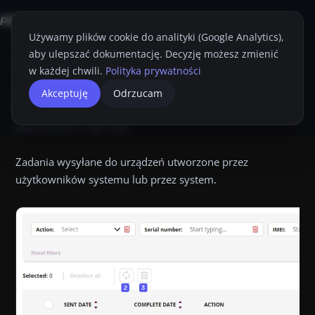
Używamy plików cookie do analityki (Google Analytics),
aby ulepszać dokumentację. Decyzję możesz zmienić
Strona główna
Konsola Proget
Przewodnik Administratora
Zadania
w każdej chwili.
Polityka prywatności
Zadania.
Zadania
Akceptuję
Odrzucam
Przyciemnij
Drukuj
Zadania Zadania wysyłane do urządzeń utworzone przez użytk
Zaktualizowano:
3 gru 2024
Zadania wysyłane do urządzeń utworzone przez
użytkowników systemu lub przez system.