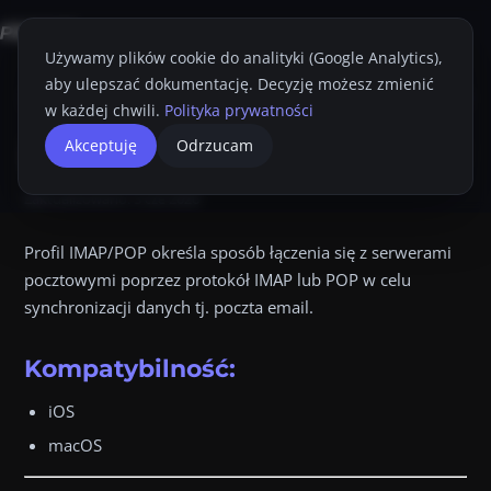
Używamy plików cookie do analityki (Google Analytics),
aby ulepszać dokumentację. Decyzję możesz zmienić
Strona główna
Konsola Proget
Przewodnik Administratora
Profile
I
w każdej chwili.
Polityka prywatności
IMAP/POP
Akceptuję
Odrzucam
Przyciemnij
Drukuj
Zaktualizowano:
3 cze 2026
Profil IMAP/POP określa sposób łączenia się z serwerami
pocztowymi poprzez protokół IMAP lub POP w celu
synchronizacji danych tj. poczta email.
Kompatybilność:
iOS
macOS