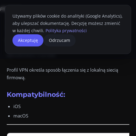
Używamy plików cookie do analityki (Google Analytics),
aby ulepszać dokumentację. Decyzję możesz zmienić
Strona główna
Konsola Proget
Przewodnik Administratora
Profile
V
w każdej chwili.
Polityka prywatności
VPN.
VPN
Akceptuję
Odrzucam
Przyciemnij
Drukuj
VPN Profil VPN określa sposób łączenia się z lokalną siecią
Zaktualizowano:
3 cze 2026
Linki na tej stronie:
Proget IPsec
,
IPsec
,
IKEv2
,
L2tp
,
Custom 
Profil VPN określa sposób łączenia się z lokalną siecią
firmową.
Kompatybilność:
iOS
macOS