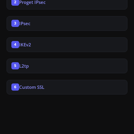
Proget IPsec
2
IPsec
3
IKEv2
4
L2tp
5
Custom SSL
6